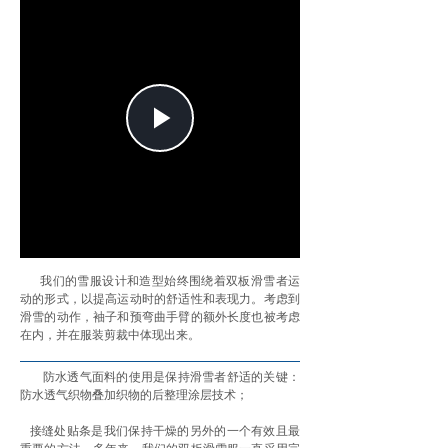
Play
Video
我们的雪服设计和造型始终围绕着双板滑雪者运
动的形式，以提高运动时的舒适性和表现力。考虑到
滑雪的动作，袖子和预弯曲手臂的额外长度也被考虑
在内，并在服装剪裁中体现出来。
防水透气面料的使用是保持滑雪者舒适的关键：
防水透气织物叠加织物的后整理涂层技术；
接缝处贴条是我们保持干燥的另外的一个有效且最