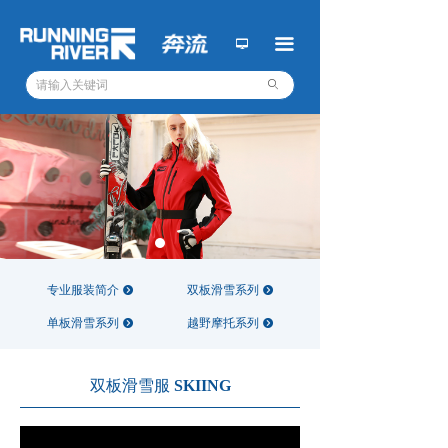
关于我们
ꁘ
끀
넡
新闻动态
ꀃ
ꄙ
业务一：极限运动培训
ꁢ
业务二：运动设备设施
ꁢ
业务三：专业运动服装
ꁢ
奔流青年旅社
ꀇ
商务合作
专业服装简介
双板滑雪系列
뀹
뀹
ꄓ
单板滑雪系列
越野摩托系列
뀹
뀹
工作机会
ꂑ
投递简历
ꂓ
双板滑雪服
SKIING