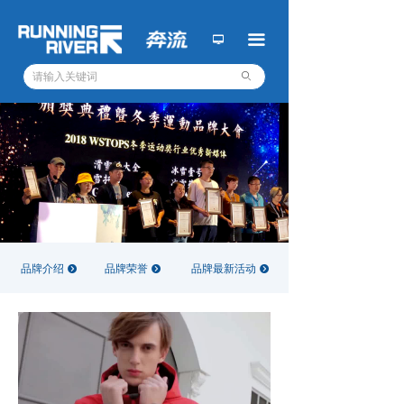
关于我们
ꁘ
끀
넡
新闻动态
ꀃ
ꄙ
业务一：极限运动培训
ꁢ
业务二：运动设备设施
ꁢ
业务三：专业运动服装
ꁢ
奔流青年旅社
ꀇ
商务合作
ꄓ
品牌介绍
品牌荣誉
品牌最新活动
뀹
뀹
뀹
工作机会
ꂑ
投递简历
ꂓ